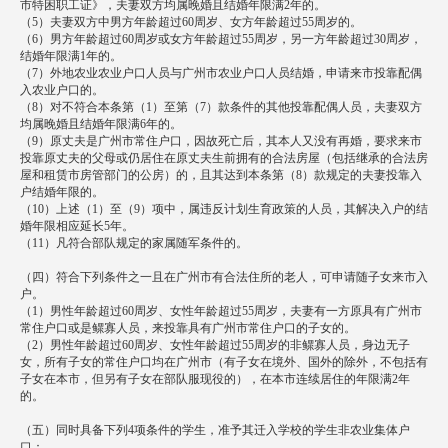
市特困职工证》，夫妻双方均属晚婚且结婚年限满2年的。
（5）夫妻双方中男方年龄超过60周岁、女方年龄超过55周岁的。
（6）男方年龄超过60周岁或女方年龄超过55周岁，另一方年龄超过30周岁，
结婚年限满1年的。
（7）外地农业农业户口人员与广州市农业户口人员结婚，申请来市投靠配偶
入农业户口的。
（8）对不符合本条第（1）至第（7）款条件的其他投靠配偶人员，夫妻双方
均属晚婚且结婚年限满6年的。
（9）原丈夫是广州市常住户口，因故死亡后，其本人又没有再婚，要求来市
投靠原丈夫的父母或仍居住在原丈夫生前拥有的合法房屋（包括继承的合法房
屋和租赁市房管部门的公房）的，且其达到本条第（8）款规定的夫妻投靠入
户结婚年限的。
（10）上述（1）至（9）项中，属违反计划生育政策的人员，其解决入户的结
婚年限相应延长5年。
（11）凡符合部队规定的家属随军条件的。
（四）符合下列条件之一且在广州市有合法住所的老人，可申请随子女来市入
户。
（1）男性年龄超过60周岁、女性年龄超过55周岁，夫妻有一方原具有广州市
常住户口或是鳏寡人员，来投靠具有广州市常住户口的子女的。
（2）男性年龄超过60周岁、女性年龄超过55周岁的非鳏寡人员，身边无子
女，所有子女的常住户口均在广州市（有子女在境外、国外的除外，不包括有
子女在本市，但另有子女在部队服现役的），在本市连续居住的年限满2年
的。
（五）同时具备下列4项条件的学生，准予其迁入学校的学生非农业集体户
口：