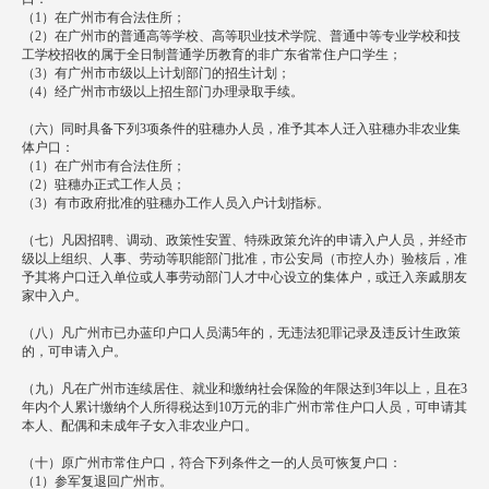
（1）在广州市有合法住所；
（2）在广州市的普通高等学校、高等职业技术学院、普通中等专业学校和技
工学校招收的属于全日制普通学历教育的非广东省常住户口学生；
（3）有广州市市级以上计划部门的招生计划；
（4）经广州市市级以上招生部门办理录取手续。
（六）同时具备下列3项条件的驻穗办人员，准予其本人迁入驻穗办非农业集
体户口：
（1）在广州市有合法住所；
（2）驻穗办正式工作人员；
（3）有市政府批准的驻穗办工作人员入户计划指标。
（七）凡因招聘、调动、政策性安置、特殊政策允许的申请入户人员，并经市
级以上组织、人事、劳动等职能部门批准，市公安局（市控人办）验核后，准
予其将户口迁入单位或人事劳动部门人才中心设立的集体户，或迁入亲戚朋友
家中入户。
（八）凡广州市已办蓝印户口人员满5年的，无违法犯罪记录及违反计生政策
的，可申请入户。
（九）凡在广州市连续居住、就业和缴纳社会保险的年限达到3年以上，且在3
年内个人累计缴纳个人所得税达到10万元的非广州市常住户口人员，可申请其
本人、配偶和未成年子女入非农业户口。
（十）原广州市常住户口，符合下列条件之一的人员可恢复户口：
（1）参军复退回广州市。