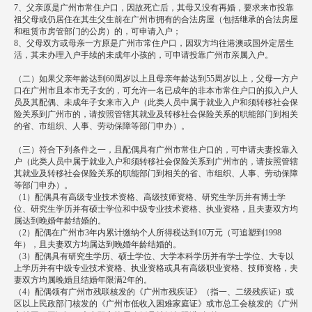
7、父亲原是广州市常住户口，因故死亡后，其母又没有再婚，要求来市投靠
祖父母或仍居住在其生父生前在广州市拥有的合法房屋（包括继承的合法房屋
和租赁市房管部门的公房）的，可申请入户；
8、父母双方或母亲一方原是广州市常住户口，因双方均往港澳或国外定居生
活，其未办理入户手续的未成年小孩的，可申请投靠广州市亲属入户。
（二）如果父亲年龄达到60周岁以上且母亲年龄达到55周岁以上，父母一方户
口在广州市且本市无子女的，可允许一名已成年的非本市常住户口的拟入户人
员及其配偶、未成年子女来市入户（此类人员中属于就业入户和须转移社会保
险关系到广州市的，请按照管辖其就业及转移社会保险关系的职能部门到相关
的省、市组织、人事、劳动保障等部门申办）。
（三）符合下列条件之一，且配偶具有广州市常住户口的，可申请夫妻投靠入
户（此类人员中属于就业入户和须转移社会保险关系到广州市的，请按照管辖
其就业及转移社会保险关系的职能部门到相关的省、市组织、人事、劳动保障
等部门申办）。
（1）配偶具有高级专业技术资格、高级技师资格、研究生学历并有博士学
位、研究生学历并有硕士学位和中级专业技术资格、执业资格，且夫妻双方均
属达到晚婚年龄结婚的。
（2）配偶在广州市3年内累计缴纳个人所得税达到10万元（可追塑到1998
年），且夫妻双方均属达到晚婚年龄结婚的。
（3）配偶具有研究生学历、硕士学位、大学本科学历并有学士学位、大专以
上学历并有中级专业技术资格、执业资格或具有高级职业资格、技师资格，夫
妻双方均属晚婚且结婚年限满2年的。
（4）配偶领有广州市残联核发的《广州市残疾证》（指一、二级残疾证）或
区以上民政部门核发的《广州市低收入困难家庭证》或市总工会核发的《广州