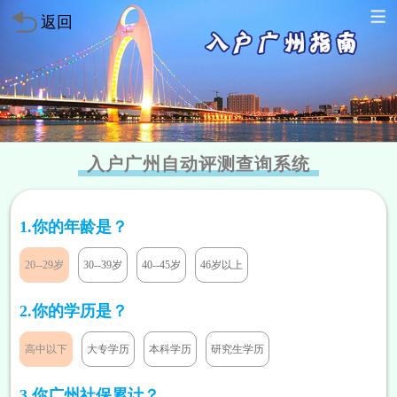
返回
入户广州自动评测查询系统
1.你的年龄是？
20--29岁
30--39岁
40--45岁
46岁以上
2.你的学历是？
高中以下
大专学历
本科学历
研究生学历
3.你广州社保累计？