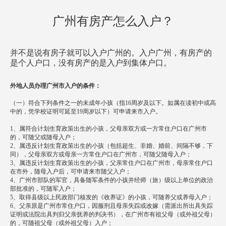
方案已发送
159****4022
符合条件
广州有房产怎么入户？
方案已发送
136****8384
暂未符合
方案已发送
134****0095
暂未符合
并不是说有房子就可以入户广州的。入户广州，有房产的
方案已发送
137****0039
符合条件
是个人户口，没有房产的是入户到集体户口。
方案已发送
138****2905
符合条件
方案已发送
187****1303
暂未符合
外地人员办理广州市入户的条件：
方案已发送
136****7047
符合条件
（一）符合下列条件之一的未成年小孩（指16周岁及以下。如属在读初中或高
中的，凭学校证明可延至19周岁以下）可申请来市入户。
方案已发送
189****2466
暂未符合
1、属符合计划生育政策出生的小孩，父母亲双方或一方常住户口在广州市
方案已发送
185****8446
符合条件
的，可随父或随母入户；
方案已发送
2、属违反计划生育政策出生的小孩（包括超生、非婚、婚前、间隔不够，下
138****9527
暂未符合
同），父母亲双方或母亲一方常住户口在广州市，可随父随母入户；
方案已发送
138****9291
暂未符合
3、属违反计划生育政策出生的小孩，父亲常住户口在广州市，母亲常住户口
在市外，随母入户后，可申请来市随父入户；
4、广州市部队的军官，具备随军条件的小孩并经师（旅）级以上单位的政治
部批准的，可随军入户；
5、取得县级以上民政部门核发的《收养证》的小孩，可随养父或养母入户；
6、父亲原是广州市常住户口，因服刑且母亲失踪或改嫁（需派出所出具失踪
证明或法院出具判归父亲抚养的判决书），在广州市有祖父母（或外祖父母）
的，可随祖父母（或外祖父母）入户；