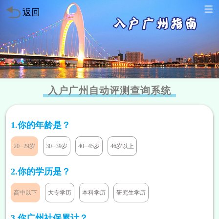
返回
入户广州自动评测查询系统
1.你的年龄是？
20--29岁
30--39岁
40--45岁
46岁以上
2.你的学历是？
高中以下
大专学历
本科学历
研究生学历
3.你广州社保累计？