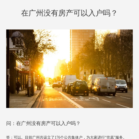
方案已发送
137****0039
符合条件
方案已发送
138****2905
在广州没有房产可以入户吗？
符合条件
方案已发送
187****1303
暂未符合
方案已发送
136****7047
暂未符合
方案已发送
189****2466
暂未符合
方案已发送
185****8446
暂未符合
方案已发送
138****9527
符合条件
方案已发送
138****9291
暂未符合
问：在广州没有房产可以入户吗？
答：可以。目前广州共设立了176个公共集体户，为大家进行“兜底”服务。