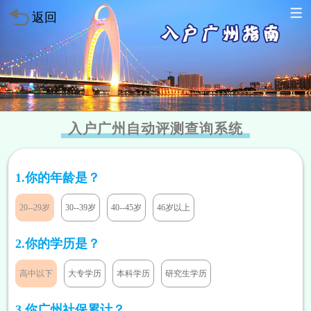
返回
入户广州自动评测查询系统
1.你的年龄是？
20--29岁
30--39岁
40--45岁
46岁以上
2.你的学历是？
高中以下
大专学历
本科学历
研究生学历
方案已发送
136****7047
暂未符合
3.你广州社保累计？