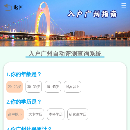
返回
入户广州自动评测查询系统
1.你的年龄是？
20--29岁
30--39岁
40--45岁
46岁以上
2.你的学历是？
高中以下
大专学历
本科学历
研究生学历
方案已发送
136****7047
暂未符合
方案已发送
189****2466
符合条件
3.你广州社保累计？