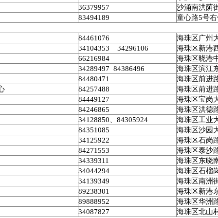
36379957
沙涌南洪荫
83494189
童心路
5
号右
84461076
海珠区广州
34104353 34296106
海珠区新港
66216984
海珠区晓港
34289497 84386496
海珠区滨江
84480471
海珠区前进
心
84257488
海珠区前进
84449127
海珠区宝岗
84246865
海珠区洪德
34128850
、
84305924
海珠区工业
84351085
海珠区沙园
34125922
海珠区石岗
84271553
海珠区泰沙
34339311
海珠区东晓
34044294
海珠区石榴
34139349
海珠区南洲
89238301
海珠区新港
89888952
海珠区华洲
34087827
海珠区北山