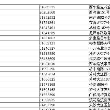
81089535
西华路金花
26282568
西湾路
151
号
81952352
南岸路
92
号
81721361
存善北街
7
号
81247401
丛桂路
182
号
81841789
龙津东路欧
81831862
多宝路昌华
81859121
杉木栏路
99
81240327
十八甫北路
81218880
沙面大街
7
号
86433609
流花路中展
81021610
西华路冼家
81996796
桥中南路
169
81547074
芳村大道西
8
81630325
芳村大道
187
81579169
茶滘路
96
号
81803162
芳村大道东
8
81557390
白鹤洞培真
81502025
浣花路浣南
81492790
东沙大道玉