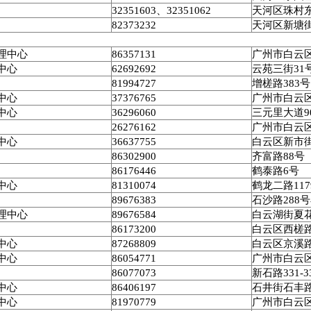
32351603
、
32351062
天河区珠村
82373232
天河区新塘
理中心
86357131
广州市白云
中心
62692692
云苑三街
31
81994727
增槎路
383
号
中心
37376765
广州市白云
中心
36296060
三元里大道
9
26276162
广州市白云
中心
36637755
白云区新市
86302900
齐富路
88
号
86176446
鹤泰路
6
号
中心
81310074
鹤龙二路
117
89676383
石沙路
288
号
理中心
89676584
白云湖街夏
86173200
白云区西槎
中心
87268809
白云区京溪
中心
86054771
广州市白云
86077073
新石路
331-3
中心
86406197
石井街石丰
中心
81970779
广州市白云