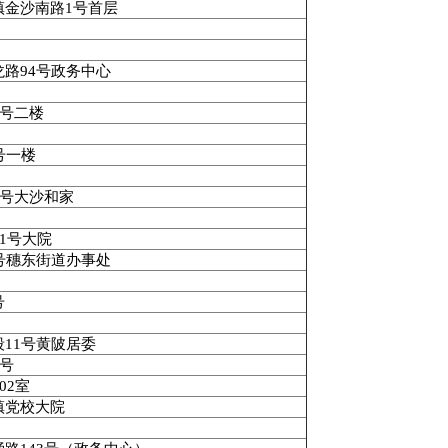
镇金沙南路
1
号首层
龙路
94
号政务中心
号二楼
号一楼
号大沙和家
1
号大院
号穗东街道办事处
号
段
11
号黄陂居委
号
02
室
镇党校大院