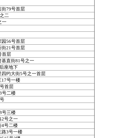
直街
79
号首层
之二
之一
家园
56
号首层
新街
21
号首层
号首层
曹基直街
81
号之一
后座地下
里四约大街
5
号之一首层
庄
17
号一楼
号首层
3
号二楼
号
8
号三楼
路
2
号之一
街
4
号二楼
兰路
3
号一楼