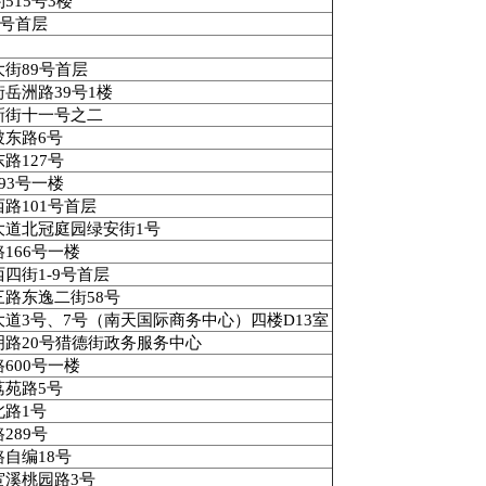
约
515
号
3
楼
号首层
大街
89
号首层
街岳洲路
39
号
1
楼
新街十一号之二
陂东路
6
号
东路
127
号
93
号一楼
西路
101
号首层
大道北冠庭园绿安街
1
号
路
166
号一楼
西四街
1-9
号首层
三路东逸二街
58
号
大道
3
号、
7
号（南天国际商务中心）四楼
D13
室
明路
20
号猎德街政务服务中心
路
600
号一楼
荔苑路
5
号
北路
1
号
路
289
号
路自编
18
号
宦溪桃园路
3
号