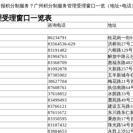
报积分制服务？广州积分制服务管理受理窗口一览（地址+电话
理受理窗口一览表
咨询电话
地址
86234791
桂花岗一街
8
83564536-629
洪桥街
27
号
83191482
六榕路
129
号
81904763
解放中路云
83368709
惠福东路
482
81092878
大新路
257
号
87385902
五羊新城寺
38627704
梅花路
21
号
87608761
执信南路
64
37618852
水荫路
33
号
83499493
麓苑路
49
号
83766121
建设五马路
1
87611672
东川路东仁
83350595
秉政街
17
号
83187432
珠光路
54
号
83884653
永胜上沙
52