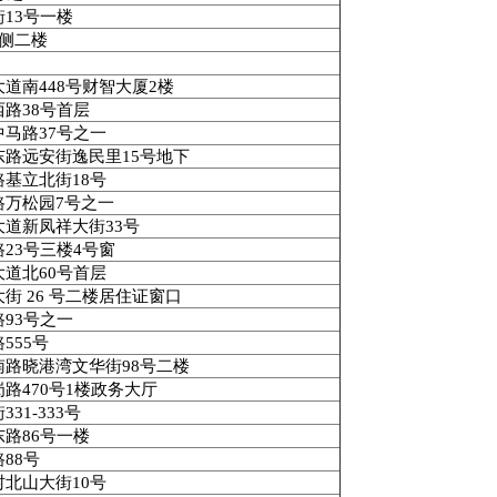
街
13
号一楼
侧二楼
大道南
448
号财智大厦
2
楼
西路
38
号首层
中马路
37
号之一
东路远安街逸民里
15
号地下
路基立北街
18
号
路万松园
7
号之一
大道新凤祥大街
33
号
路
23
号三楼
4
号窗
大道北
60
号首层
大街
26
号二楼居住证窗口
路
93
号之一
路
555
号
南路晓港湾文华街
98
号二楼
岗路
470
号
1
楼政务大厅
街
331-333
号
东路
86
号一楼
路
88
号
村北山大街
10
号