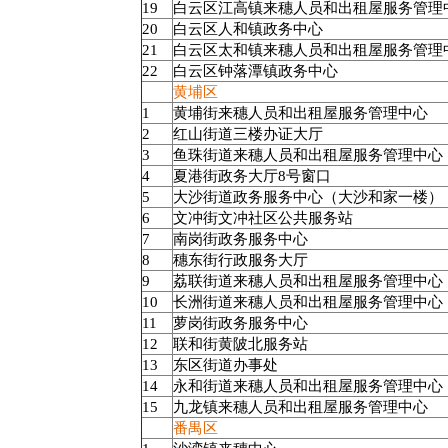
19
白云区江高镇来穗人员和出租屋服务管理
20
白云区人和镇政务中心
21
白云区太和镇来穗人员和出租屋服务管理
22
白云区钟落潭镇政务中心
黄埔区
1
黄埔街来穗人员和出租屋服务管理中心
2
红山街道三楼办证大厅
3
鱼珠街道来穗人员和出租屋服务管理中心
4
夏港街政务大厅
8
号窗口
5
大沙街道政务服务中心（大沙和家一楼）
6
文冲街文冲社区公共服务站
7
南岗街政务服务中心
8
穗东街行政服务大厅
9
荔联街道来穗人员和出租屋服务管理中心
10
长洲街道来穗人员和出租屋服务管理中心
11
萝岗街政务服务中心
12
联和街黄陂北服务站
13
东区街道办事处
14
永和街道来穗人员和出租屋服务管理中心
15
九龙镇来穗人员和出租屋服务管理中心
番禺区