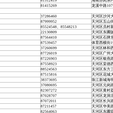
81512419
海南赤岗东
81415269
龙溪中路
107
37286460
天河区沙河
87999952
天河区五山
85524548
、
85548213
天河区员村
22130809
天河区东圃
87564410
天河区石牌
87539457
体育西横街
1
37260699
天河区林和
87726019
天河区广州
87226903
天河区银燕
87558923
天河区棠德
88524563
天河区东方
87515816
天河区花城
38373695
珠江新城海
37080695
天河区元岗
82307272
天河区黄村
87028707
天河区龙洞
87072011
天河区长兴
87211457
天河区华美
82564063
天河区东圃