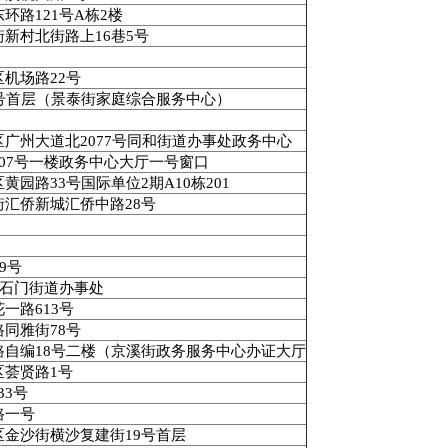
东环路
121
号
A
栋
2
楼
街新村北街路上
16
巷
5
号
区机场路
22
号
号首层（景泰街家庭综合服务中心）
区广州大道北
2077
号同和街道办事处政务中心
07
号一楼政务中心大厅一号窗口
区黄园路
33
号国际单位
2
期
A10
栋
201
街汇侨新城汇侨中路
28
号
9
号
石门街道办事处
花一路
613
号
路同雅街
78
号
路自编
18
号二楼（京溪街政务服务中心办证大厅
区荟贤路
1
号
33
号
路一号
区金沙街横沙复建街
19
号首层