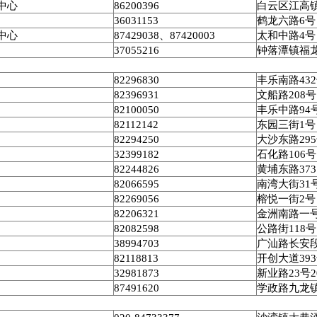
中心
86200396
白云区江高
36031153
鹤龙六路
6
号
中心
87429038
、
87420003
太和中路
4
号
37055216
钟落潭镇福
82296830
丰乐南路
432
82396931
文船路
208
号
82100050
丰乐中路
94
82112142
东园三街
1
号
82294250
大沙东路
295
32399182
石化路
106
号
82244826
黄埔东路
373
82066595
南湾大街
31
82269056
榕悦一街
2
号
82206321
金洲南路一
82082598
公路街
118
号
38994703
广汕路长安
82118813
开创大道
393
32981873
新业路
23
号
2
87491620
学政路九龙