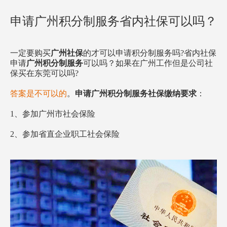
方案已发送
138****2905
符合条件
申请广州积分制服务省内社保可以吗？
方案已发送
187****1303
暂未符合
方案已发送
136****7047
暂未符合
一定要购买
广州社保
的才可以申请积分制服务吗?省内社保
方案已发送
189****2466
符合条件
申请
广州积分制服务
可以吗？如果在广州工作但是公司社
保买在东莞可以吗?
方案已发送
185****8446
符合条件
方案已发送
138****9527
暂未符合
答案是不可以的
。
申请广州积分制服务社保缴纳要求
：
方案已发送
138****9291
符合条件
1、参加广州市社会保险
2、参加省直企业职工社会保险