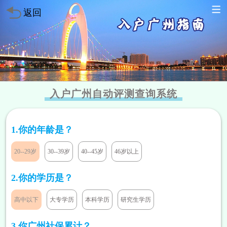
返回
入户广州自动评测查询系统
1.你的年龄是？
20--29岁
30--39岁
40--45岁
46岁以上
2.你的学历是？
高中以下
大专学历
本科学历
研究生学历
方案已发送
136****7047
暂未符合
方案已发送
189****2466
符合条件
3.你广州社保累计？