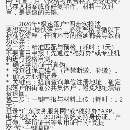
网”可查，且《资格考试合格人员登记表》
已存入档案或备好复印件。材料一次过
审，是提速的关键。
二、
2026年“极速落户”四步实操法
要想实现
“最快落户”，必须严格遵循以下
标准化流程，任何环节的拖延都会导致前
功尽弃：
第一步：精准匹配与预检（耗时：
1天）
不要盲目申报！先通过
“穗好办”或专业机
构进行资格自测。
* 确认学历/证书真伪。
* 核查社保连续性（严禁断缴、补缴）。
* 确认无犯罪记录。
* 关键点：提前查询单位注册地址，确定
拟落户的街道公共集体户，避免地址填错
被退回。
第二步：一键申报与材料上传（耗时：
1-2
天）
登录
“广东政务服务网”或“穗好办”APP。
电子化提交：
2026年系统支持身份证、户
口簿、学历证书等常用证件的“免提
交”或“一键调取”。