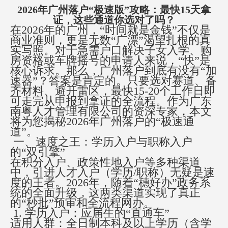
2026年广州落户“极速版”攻略：最快15天拿
方案已发送
138****2905
符合条件
证，这些通道你选对了吗？
方案已发送
187****1303
符合条件
在
2026年的广州，“时间就是金钱”不仅是
商业准则，更是无数“广漂”渴望扎根的真
方案已发送
136****7047
暂未符合
实写照。对于急需户口解决子女入学、购
方案已发送
189****2466
符合条件
房资格或车牌摇号的申请人来说，“快”是
核心诉求。那么，广州落户到底有没有“加
方案已发送
185****8446
暂未符合
速器”？答案是肯定的。只要选对赛道、备
方案已发送
138****9527
符合条件
齐材料、避开雷区，最快15-20个工作日即
可走完从申报到拿证的全流程。作为广东
方案已发送
138****9291
暂未符合
南粤人才管理有限公司的资深专家，本文
将为您揭秘2026年广州落户的“极速通
道”。
一、速度之王：学历入户与职称入户
的
“双引擎”
在积分入户、政策性地入户等多种渠道
中，引进人才入户（学历
/职称）无疑是速
度的王者。2026年，随着“穗好办”政务系
统的全面升级，这两类渠道实现了真正
的“秒批”预审和全流程网办。
1. 学历入户：应届生的“直通车”
适用人群：全日制本科及以上学历（含学