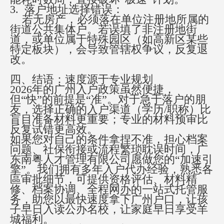
3. 落户地址选择错误：
若无房产，必须落在单位注册地所属的
街道公共集体户。若误填了非注册地街
道，或单位属于特殊园区（如高新区某些
特定板块），会导致管辖权争议，反复退
改。
四、结语：速度源于专业规划
2026年的广州入户政策虽然便捷，
但“快”的前提是“准”。对于急于落户的朋
友，选择正确的入户渠道（学历/职称）比
盲目准备材料更重要；专业的材料预审比
反复试错更高效。
如果您对自己的条件拿捏不准，担心档案
问题、社保衔接或流程繁琐耽误时间，广
东南粤人才管理有限公司愿做您的
“加速引
擎”。我们拥有多年入户代办经验，熟悉各
區审批细节，可提供资格评估、材料精
修、档案协调、全程网办的一站式托管服
务，助您以最快速度拿下广州户口，让孩
子早日入读公办名校，让家庭早日享受羊
城福利。