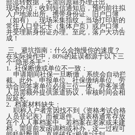
部流转数据，无需回原籍办理迁出。
现场办结：收到短信通知后，预约前往拟
入户地派出所。携带身份证、旧户口簿
（如有），现场采集指纹，当场打印新的
常住人口登记卡（集体户页）或户口簿，
并受理新身份证办理。至此，落户大功告
成！
三、避坑指南：什么会拖慢你的速度？
在实际操作中，
80%的延误都源于以下三
个“隐形杀手”：
1. 社保断缴或单位不一致：
申请期间社保一旦断缴，系统会自动拦
截。此外，申报单位、社保缴纳单位、劳
动合同签署单位必须三位一体。劳务派遣
人员需额外提供派遣协议，审核时间会相
应延长。
2. 档案材料缺失：
职称入户者常因找不到《资格考试合格
人员登记表》而被退件。该表格通常存放
在个人人事档案中。若档案在老家或未建
档，需提前发函调档或补办，这一过程可
能耗时数周，直接破坏
“极速”计划。