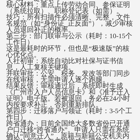
核心材料：重点上传劳动合同、参保证明
（系统拉取）、职称登记表（如需）。
技巧：所有扫描件必须清晰、完整，文件
名规范（如
“身份证_正反面”），减少审核
人员退回补正的概率。
第三步：部门联审与公示（耗时：
10-15个
工作日）
这是最耗时的环节，但也是
“极速版”的核
心优化点。
人社初审：系统自动比对社保与证书信
息，人工复核关键项。
并联审批：公安、税务、发改等部门同步
在线审核，无需申请人逐个跑腿。
结果反馈：审核通过后，系统即时生成
《广州市入户人员信息卡》和《准予迁入
证明》电子版。若被退回，务必在
24小时
内按要求补正，否则重新排队。
第四步：迁移落户与领证（耗时：
3-5个工
作日）
跨省通办：目前全国绝大多数省份已开通
户口迁移
“跨省通办”。申请人只需在系统
确认“同意迁入”，原籍与新籍公安机关内