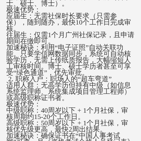
士、硕士、博士）。
极速优势：
应届生：无需社保时长要求（只需参
保），随到随办，最快
10个工作日完成审
核。
往届生：仅需1个月广州社保记录，且申请
期间在缴即可。
加速秘诀：利用
“电子证照”自动关联功
能。只要学信网数据同步，系统可自动核
验学历，无需上传纸质报告，大幅缩短人
工审核时间。博士、硕士学历者甚至可享
受“绿色通道”，优先审批。
2. 职称入户：职场人的“超车弯道”
适用人群：无高学历但持有中级（如信息
系统监理师、系统集成项目管理工程师）
或高级职称证书者。
极速优势：
中级职称：
40周岁以下 +
1
个月社保，审
核周期约
15-20个工作日。
高级职称：50
周岁以下
+ 1个月社保，审
核优先级更高，最快2周出结果。
加速秘诀：确保证书在
“中国人事考试