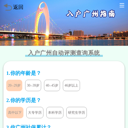
返回
入户广州自动评测查询系统
1.你的年龄是？
20--29岁
30--39岁
40--45岁
46岁以上
2.你的学历是？
高中以下
大专学历
本科学历
研究生学历
方案已发送
136****7047
暂未符合
方案已发送
189****2466
符合条件
3.你广州社保累计？