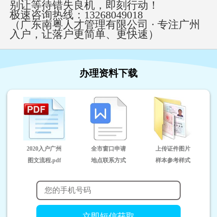
别让等待错失良机，即刻行动！
极速咨询热线：
13268049018
（广东南粤人才管理有限公司
· 专注广州
入户，让落户更简单、更快速）
办理资料下载
2020入户广州
全市窗口申请
上传证件图片
图文流程.pdf
地点联系方式
样本参考样式