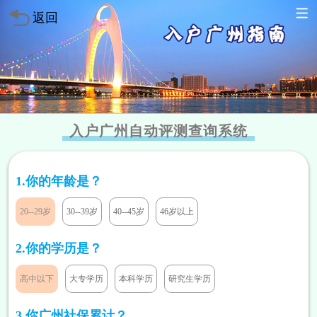
返回
入户广州自动评测查询系统
1.你的年龄是？
20--29岁
30--39岁
40--45岁
46岁以上
2.你的学历是？
高中以下
大专学历
本科学历
研究生学历
3.你广州社保累计？