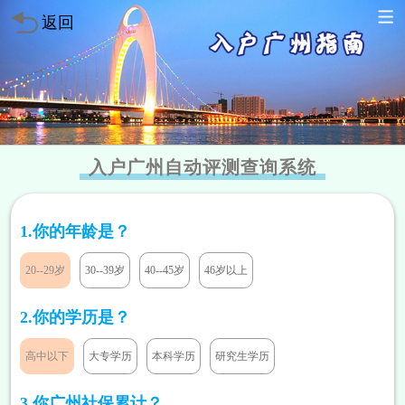
返回
入户广州自动评测查询系统
1.你的年龄是？
20--29岁
30--39岁
40--45岁
46岁以上
方案已发送
136****7047
暂未符合
2.你的学历是？
方案已发送
189****2466
符合条件
高中以下
大专学历
本科学历
研究生学历
方案已发送
185****8446
暂未符合
方案已发送
138****9527
符合条件
3.你广州社保累计？