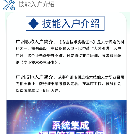
技能入户介绍
方案已发送
136****7047
暂未符合
方案已发送
189****2466
符合条件
方案已发送
185****8446
暂未符合
方案已发送
138****9527
符合条件
方案已发送
138****9291
符合条件