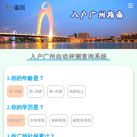
返回
入户广州自动评测查询系统
1.你的年龄是？
20--29岁
30--39岁
40--45岁
46岁以上
2.你的学历是？
高中以下
大专学历
本科学历
研究生学历
方案已发送
136****7047
符合条件
方案已发送
189****2466
符合条件
3.你广州社保累计？