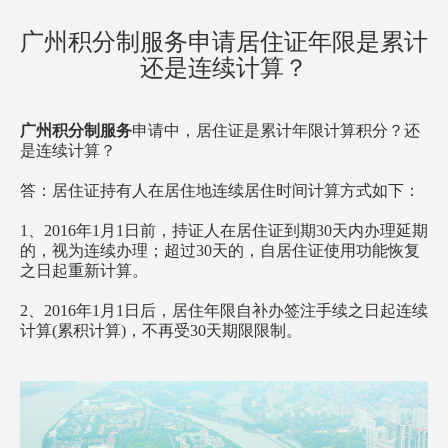
方案已发送
138****2905
符合条件
广州积分制服务申请居住证年限是累计
方案已发送
187****1303
暂未符合
还是连续计算？
方案已发送
136****7047
符合条件
方案已发送
189****2466
符合条件
广州积分制服务
申请中，居住证是累计年限计算积分？还
方案已发送
185****8446
符合条件
是连续计算？
方案已发送
138****9527
暂未符合
答：居住证持有人在居住地连续居住时间计算方式如下：
方案已发送
138****9291
暂未符合
1、2016年1月1日前，持证人在居住证到期30天内办理延期
的，视为连续办理；超过30天的，自居住证使用功能恢复
之日起重新计算。
2、2016年1月1日后，居住年限自补办签注手续之日起连续
计算(累积计算)，不再受30天期限限制。